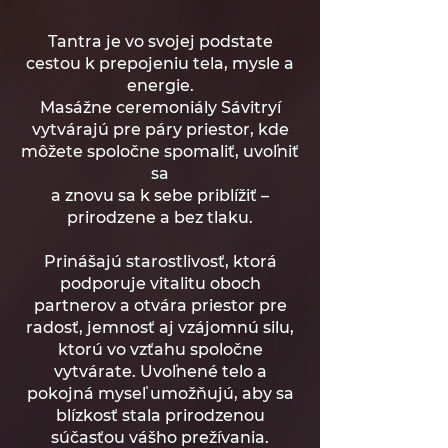
Tantra je vo svojej podstate
cestou k prepojeniu tela, mysle a
energie.
Masážne ceremoniály Sávitryí
vytvárajú pre páry priestor, kde
môžete spoločne spomaliť, uvoľniť
sa
a znovu sa k sebe priblížiť –
prirodzene a bez tlaku.
Prinášajú starostlivosť, ktorá
podporuje vitalitu oboch
partnerov a otvára priestor pre
radosť, jemnosť aj vzájomnú silu,
ktorú vo vzťahu spoločne
vytvárate. Uvoľnené telo a
pokojná myseľ umožňujú, aby sa
blízkosť stala prirodzenou
súčasťou vášho prežívania.