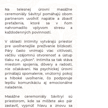
Na telesnej úrovni masážne
ceremoniály Sávitryí pomáhajú obom
partnerom uvoľniť napätie a zbaviť
preťaženia, ktoré sa v ňom
nahromadilo vplyvom stresu a
každodenných povinností.
V oblasti intimity vytvárajú priestor
pre uvoľnenejšie prežívanie blízkosti.
Páry často vnímajú viac citlivosti,
väčšiu vzájomnú otvorenosť a ústup
tlaku na „výkon“. Intimita sa tak stáva
miestom spojenia, dôvery a radosti,
nie očakávaní.
Na psychickej úrovni
prinášajú spomalenie, vnútorný pokoj
a hlboké uvoľnenie, čo podporuje
lepšiu komunikáciu aj emocionálne
naladenie.
Masážne ceremoniály Sávitryí sú
priestorom, kde sa môžete ako pár
zastaviť, vypnúť hlavu a znovu sa