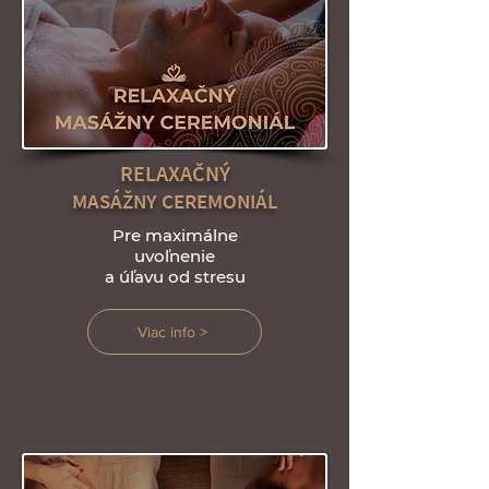
RELAXAČNÝ
MASÁŽNY CEREMONIÁL
Pre maximálne
uvoľnenie
a úľavu od stresu
Viac info >