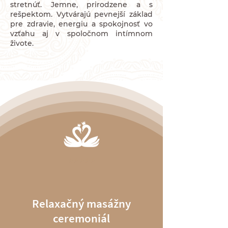
stretnúť. Jemne, prirodzene a s
rešpektom. Vytvárajú pevnejší základ
pre zdravie, energiu a spokojnosť vo
vzťahu aj v spoločnom intímnom
živote.
⭐️⭐️⭐️⭐️⭐️
Relaxačný masážny
ceremoniál