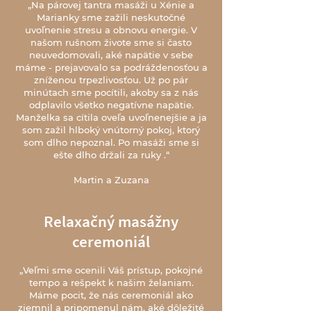
„
Na párovej tantra masáži u Xénie a
Marianky sme zažili neskutočné
uvoľnenie stresu a obnovu energie. V
našom rušnom živote sme si často
neuvedomovali, aké napätie v sebe
máme - prejavovalo sa podráždenosťou a
zníženou trpezlivosťou. Už po pár
minútach sme pocítili, akoby sa z nás
odplavilo všetko negatívne napätie.
Manželka sa cítila oveľa uvoľnenejšie a ja
som zažil hlboký vnútorný pokoj, ktorý
som dlho nepoznal. Po masáži sme si
ešte dlho držali za ruky .“
Martin a Zuzana
Relaxačný masážny
ceremoniál
„Veľmi sme ocenili Váš prístup, pokojné
tempo a rešpekt k našim želaniam.
Máme pocit, že nás ceremoniál ako
zjemnil a pripomenul nám, aké dôležité