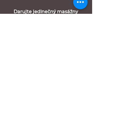
Darujte jedinečný masážny
ceremoniál Sávitryí alebo iné
ošetrenie z našej ponuky
Urobte radosť s
nezabudnuteľným
zážitkom, sebe i vašim najbližším
Chcem objednať / viac info