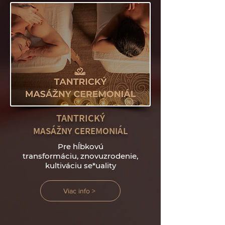
TANTRICKÝ
MASÁŽNY CEREMONIÁL
Pre hĺbkovú
transformáciu,
znovuzrodenie,
kultiváciu se*uality
Viac info >