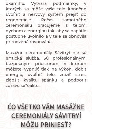
okamihu. Vytvára podmienky, v
ktorých sa môže vaše telo konečne
uvoľniť a nervový systém prejsť do
regenerácie. Počas samotného
ceremoniálu pracujeme s telom,
dychom a energiou tak, aby sa napätie
postupne uvoľnilo a v tele sa obnovila
prirodzená rovnováha.
Masážne ceremoniály Sávitryí nie sú
er*tická služba. Sú profesionálnym,
bezpečným priestorom, v ktorom
môžete vypnúť tlak na výkon, dobiť
energiu, uvoľniť telo, znížiť stres,
zlepšiť kvalitu spánku a podporiť
zdravú se*ualitu.
ČO VŠETKO VÁM MASÁŽNE
CEREMONIÁLY SÁVITRYÍ
MÔŽU PRINIESŤ?