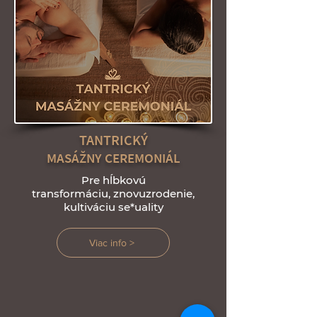
TANTRICKÝ
MASÁŽNY CEREMONIÁL
Pre hĺbkovú
transformáciu,
znovuzrodenie,
kultiváciu se*uality
Viac info >