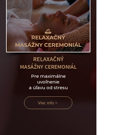
RELAXAČNÝ
MASÁŽNY CEREMONIÁL
Pre maximálne
uvoľnenie
a úľavu od stresu
Viac info >