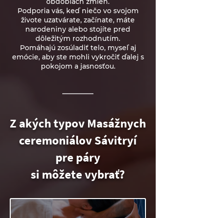
obdobiach zmien.
Podporia vás, keď niečo vo svojom
živote uzatvárate, začínate, máte
narodeniny alebo stojíte pred
dôležitým rozhodnutím.
Pomáhajú zosúladiť telo, myseľ aj
emócie, aby ste mohli vykročiť ďalej s
pokojom a jasnosťou.
________
Z akých typov Masážnych
ceremoniálov Sávitryí
pre páry
si môžete vybrať?