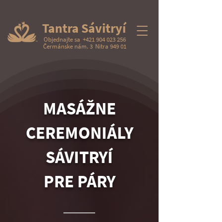
Tantra Sávitryí
Objednajte sa
+421 904 023 256
Čermánske nám. 3
Nitra 949 01
MASÁŽNE
CEREMONIÁLY
SÁVITRYÍ
PRE PÁRY
________