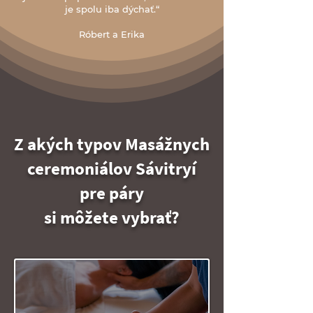
je spolu iba dýchať.“
Róbert a Erika
Z akých typov Masážnych
ceremoniálov Sávitryí
pre páry
si môžete vybrať?