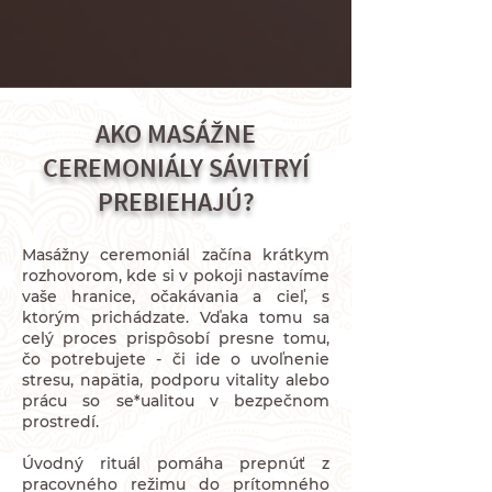
AKO
MASÁŽNE
CEREMONIÁLY SÁVITRYÍ
PREBIEHAJÚ?
Masážny ceremoniál začína krátkym
rozhovorom, kde si v pokoji nastavíme
vaše hranice, očakávania a cieľ, s
ktorým prichádzate. Vďaka tomu sa
celý proces prispôsobí presne tomu,
čo potrebujete - či ide o uvoľnenie
stresu, napätia, podporu vitality alebo
prácu so se*ualitou v bezpečnom
prostredí.
Úvodný rituál pomáha prepnúť z
pracovného režimu do prítomného