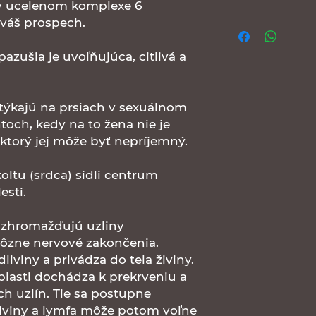
 v ucelenom komplexe 6
2. na dobierku: z
Obráťte sa na nás
 váš prospech.
3. ďalšia možnosť 
webu, emailom ale
emailom): napíšte
poradíme.
azušia je uvoľňujúca, citlivá a
poznámky
týkajú na prsiach v sexuálnom
och, kedy na to žena nie je
ktorý jej môže byť nepríjemný.
koltu (srdca) sídli centrum
esti.
 zhromažďujú uzliny
rôzne nervové zakončenia.
liviny a privádza do tela živiny.
lasti dochádza k prekrveniu a
h uzlín. Tie sa postupne
liviny a lymfa môže potom voľne