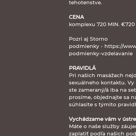
tehotenstve.
CENA
komplexu 720 MIN. €720
Pozri aj Storno
podmienky - https://www.
podmienky-vzdelavanie
PRAVIDLÁ
Pri našich masážach nej
sexuálneho kontaktu. Vy s
ste zameraný/á iba na seb
prosíme, objednajte sa n
súhlasite s týmito pravid
Vychádzame vám v ústre
Máte o naše služby záuj
zaplatiť podľa našich p