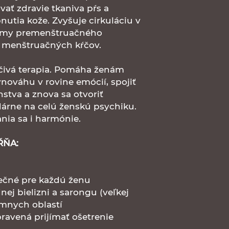
ať zdravie tkaniva pŕs a
nutia kože. Zvyšuje cirkuláciu v
tómy premenštruačného
menštruačných kŕčov.
ečivá terapia. Pomáha ženám
nováhu v rovine emócií, spojiť
stva a znova sa otvoriť
árne na celú ženskú psychiku.
nia sa i harmónie.
ŔŇA:
nečné pre každú ženu
ej bielizni a sarongu (veľkej
ímnych oblastí
ipravená prijímať ošetrenie