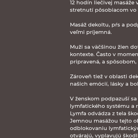
12 hodín liečivej masáže
stretnutí pôsobiacom vo
Masáž dekoltu, pŕs a podp
veľmi príjemná.
Muži sa väčšinou žien do
kontexte. Často v moment
pripravená, a spôsobom, 
Zároveň tiež v oblasti de
našich emócií, lásky a bol
V ženskom podpazuší sa
lymfatického systému a 
Lymfa odvádza z tela škod
Jemnou masážou tejto ob
odblokovaniu lymfatickýc
otvárajú, vyplavujú škod