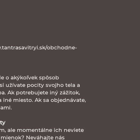
tantrasavitryi.sk/obchodne-
de o akýkoľvek spôsob
i užívate pocity svojho tela a
a. Ak potrebujete iný zážitok,
a iné miesto. Ak sa objednávate,
lami.
ty
em, ale momentálne ich neviete
odmienok? Neváhajte nás