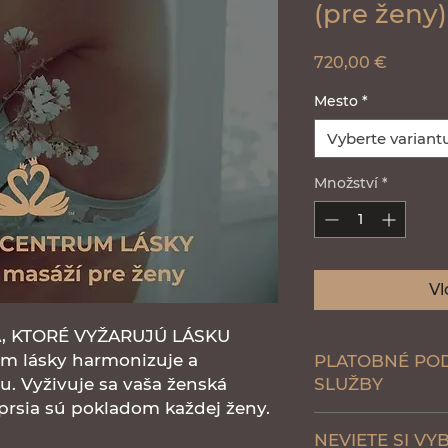
(pre ženy)
Cena
720,00 €
Mesto
*
Vyberte variant
Množství
*
Vl
, KTORÉ VYŽARUJÚ LÁSKU
m lásky harmonizuje a
PLATOBNÉ POD
u. Vyživuje sa vaša ženská
SLUŽBY
 prsia sú pokladom každej ženy.
1. osobne: odovzd
NEVIETE SI VY
alebo čerpanie sl