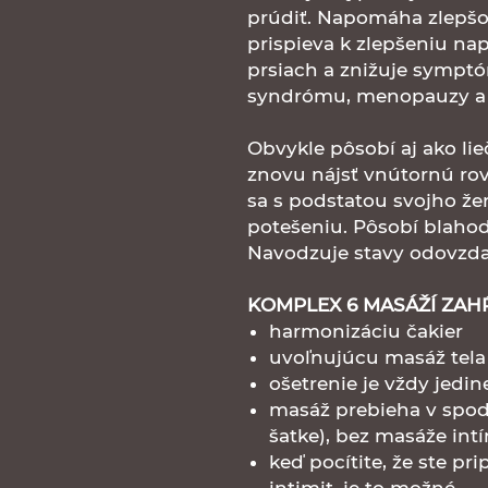
prúdiť. Napomáha zlepšov
prispieva k zlepšeniu nap
prsiach a znižuje symp
syndrómu, menopauzy a 
Obvykle pôsobí aj ako li
znovu nájsť vnútornú rov
sa s podstatou svojho žen
potešeniu. Pôsobí blahod
Navodzuje stavy odovzda
KOMPLEX 6 MASÁŽÍ ZAH
harmonizáciu čakier
uvoľnujúcu masáž tela
ošetrenie je vždy jedi
masáž prebieha v spodn
šatke), bez masáže int
keď pocítite, že ste pr