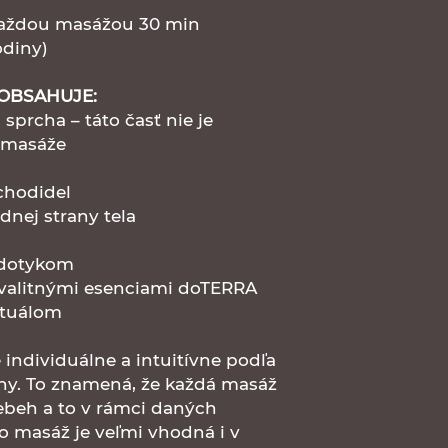
aždou masážou 30 min
odiny)
 OBSAHUJE:
sprcha – táto časť nie je
 masáže
chodidel
dnej strany tela
 dotykom
valitnými esenciami doTERRA
rituálom
ndividuálne a intuitívne podľa
eny. To znamená, že každá masáž
iebeh a to v rámci daných
o masáž je veľmi vhodná i v