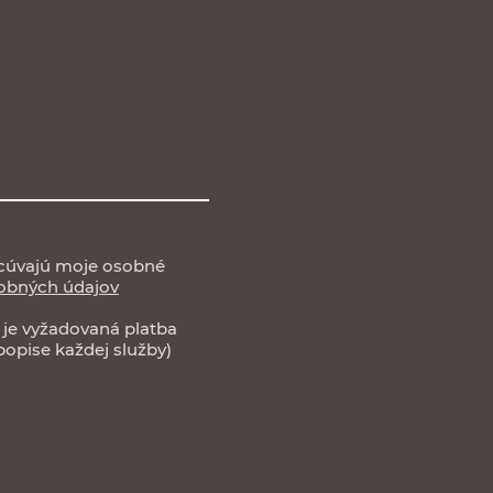
acúvajú moje osobné
obných údajov
e je vyžadovaná platba
popise každej služby)