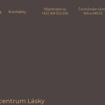
Objednajte sa
Čermánske nám.
g
Kontakty
+421 904 023 256
Nitra 949 01
 centrum Lásky