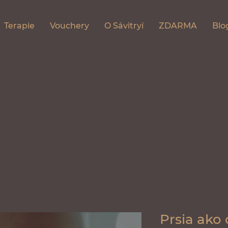
Terapie
Vouchery
O Sávitryí
ZDARMA
Blo
Prsia ako