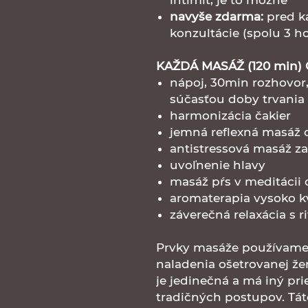
intimit, je to možné
navyše zdarma:
pred k
konzultácie (spolu 3 h
KAŽDÁ
MASÁŽ (120 min)
nápoj, 30min rozhovor, 
súčasťou doby trvania
harmonizácia čakier
jemná reflexná masáž 
antistressová masáž za
uvoľnenie hlavy
masáž pŕs v meditácii
aromaterapia vysoko k
záverečná relaxácia s 
Prvky masáže používame i
naladenia ošetrovanej ž
je jedinečná a má iný pr
tradičných postupov. Tát