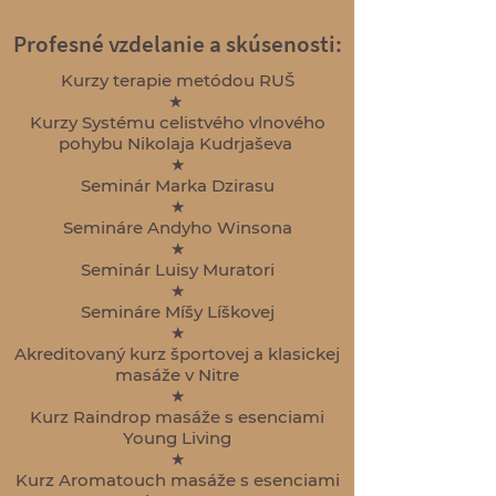
Profesné vzdelanie a skúsenosti:
Kurzy terapie metódou RUŠ
★
Kurzy Systému celistvého vlnového
pohybu Nikolaja Kudrjaševa
★
Seminár Marka Dzirasu
★
Semináre Andyho Winsona
★
Seminár Luisy Muratori
★
Semináre Míšy Líškovej
★
Akreditovaný kurz športovej a klasickej
masáže v Nitre
★
Kurz Raindrop masáže s esenciami
Young Living
★
Kurz Aromatouch masáže s esenciami