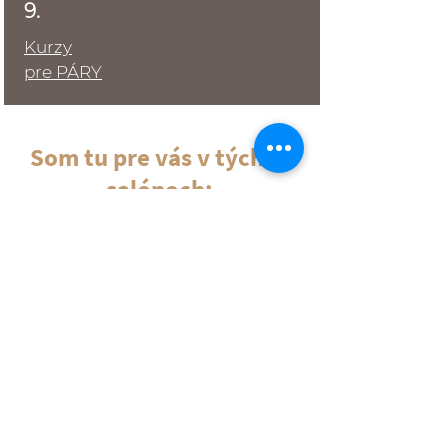
9.
Kurzy
pre PÁRY
Som tu pre vás v týchto
salónoch:
1.
Sávitryí
NITRA
Máte nejaké otázky? Chcete sa
objednať na