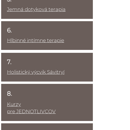
Jemná dotyková terapia
6.
Hlbinné intímne terapie
7.
Holistický výcvik Sávitryí
8.
Kurzy
pre JEDNOTLIVCOV