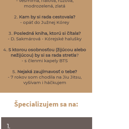
- vesmírna, fialová, ružová,
modrozelená, zlatá
Kam by si rada cestovala?
- opäť do Južnej Kórey
Posledná kniha, ktorú si čítala?
- D. Sakmárová - Kórejské halušky
S ktorou osobnosťou (žijúcou alebo
nežijúcou) by si sa rada stretla
?
- s členmi kapely BTS
Nejaká zaujímavosť o tebe?
- 7 rokov som chodila na Jiu Jitsu,
vyšívam i háčkujem
Špecializujem sa na:
1.