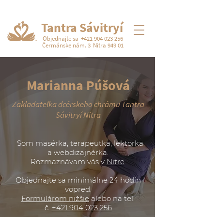
Tantra Sávitryí
Objednajte sa
+421 904 023 256
Čermánske nám. 3
Nitra 949 01
Marianna Púšová
Zakladateľka dcérskeho chrámu Tantra
Sávitryí Nitra
Som masérka, terapeutka, lektorka
a webdizajnérka.
Rozmaznávam vás v
Nitre
.
Objednajte sa minimálne 24 hodín
vopred.
Formulárom nižšie
alebo na tel.
č.
+421 904 023 256