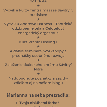
doTERRA
★
Výcvik a kurzy Tantra masáže Sávitryí v
Bratislave
★
Výcvik u Andrewa Barnesa - Tantrické
odzbrojenie tela a Celotelový
energetický orgazmus
★
Kurz Pranic Healing 1
★
A ďalšie semináre, workshopy a
prednášky osobného rozvoja
★
Založenie dcérskeho chrámu Sávitryí
Nitra
★
Nadobudnuté poznatky a zážitky
zdieľam aj na našom blogu
Marianna na seba prezradila:
Tvoja obľúbená farba?