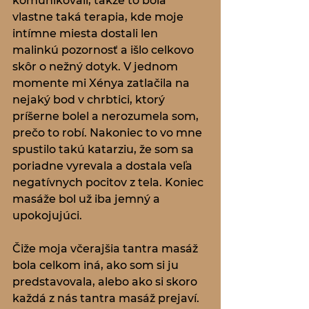
komunikovali, takže to bola 
vlastne taká terapia, kde moje 
intímne miesta dostali len 
malinkú pozornosť a išlo celkovo 
skôr o nežný dotyk. V jednom 
momente mi Xénya zatlačila na 
nejaký bod v chrbtici, ktorý 
príšerne bolel a nerozumela som, 
prečo to robí. Nakoniec to vo mne 
spustilo takú katarziu, že som sa 
poriadne vyrevala a dostala veľa 
negatívnych pocitov z tela. Koniec 
masáže bol už iba jemný a 
upokojujúci.
Čiže moja včerajšia tantra masáž 
bola celkom iná, ako som si ju 
predstavovala, alebo ako si skoro 
každá z nás tantra masáž prejaví. 