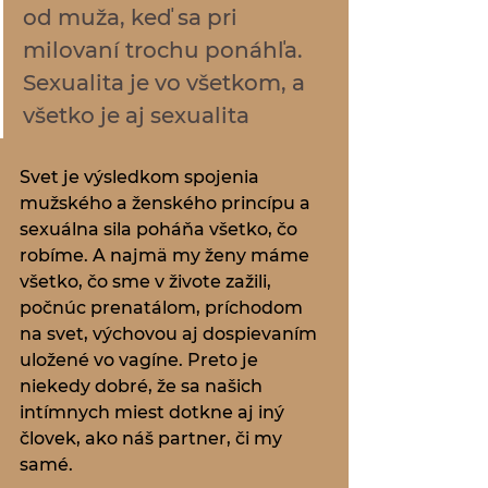
od muža, keď sa pri 
milovaní trochu ponáhľa. 
Sexualita je vo všetkom, a 
všetko je aj sexualita
Svet je výsledkom spojenia 
mužského a ženského princípu a 
sexuálna sila poháňa všetko, čo 
robíme. A najmä my ženy máme 
všetko, čo sme v živote zažili, 
počnúc prenatálom, príchodom 
na svet, výchovou aj dospievaním 
uložené vo vagíne. Preto je 
niekedy dobré, že sa našich 
intímnych miest dotkne aj iný 
človek, ako náš partner, či my 
samé. 