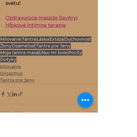
svetu!
Ozdravujúce masáže Savítryi
Hĺbkové intímne terapie
Milovanie
Tantra
Láska
Extáza
Duchovnosť
Ženy
Osamelosť
Tantra pre ženy
Moja tantra masáž
Ako mi bolo
Pocity
Dotyky
Milovanie
Orgazmus
Tantra pre ženy
Zobrazit vše
Nejnovější příspěvky