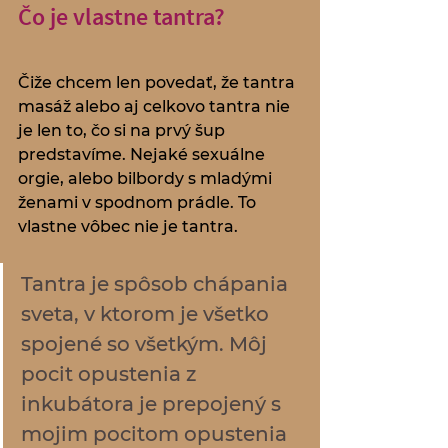
Čo je vlastne tantra?
Čiže chcem len povedať, že tantra 
masáž alebo aj celkovo tantra nie 
je len to, čo si na prvý šup 
predstavíme. Nejaké sexuálne 
orgie, alebo bilbordy s mladými 
ženami v spodnom prádle. To 
vlastne vôbec nie je tantra. 
Tantra je spôsob chápania 
sveta, v ktorom je všetko 
spojené so všetkým. Môj 
pocit opustenia z 
inkubátora je prepojený s 
mojim pocitom opustenia 