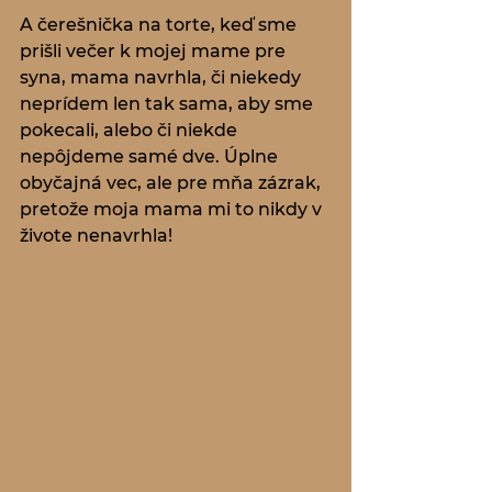
A čerešnička na torte, keď sme 
prišli večer k mojej mame pre 
syna, mama navrhla, či niekedy 
neprídem len tak sama, aby sme 
pokecali, alebo či niekde 
nepôjdeme samé dve. Úplne 
obyčajná vec, ale pre mňa zázrak, 
pretože moja mama mi to nikdy v 
živote nenavrhla!