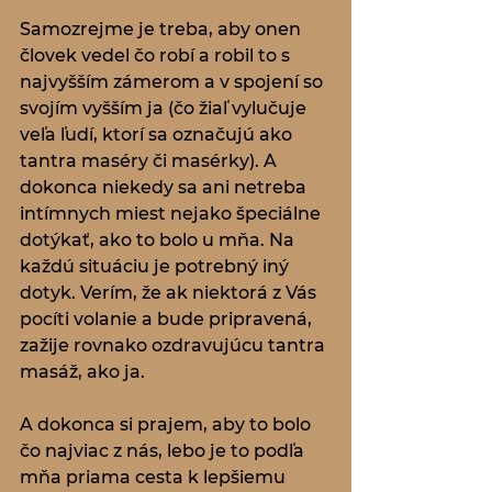
Samozrejme je treba, aby onen 
človek vedel čo robí a robil to s 
najvyšším zámerom a v spojení so 
svojím vyšším ja (čo žiaľ vylučuje 
veľa ľudí, ktorí sa označujú ako 
tantra maséry či masérky). A 
dokonca niekedy sa ani netreba 
intímnych miest nejako špeciálne 
dotýkať, ako to bolo u mňa. Na 
každú situáciu je potrebný iný 
dotyk. Verím, že ak niektorá z Vás 
pocíti volanie a bude pripravená, 
zažije rovnako ozdravujúcu tantra 
masáž, ako ja. 
A dokonca si prajem, aby to bolo 
čo najviac z nás, lebo je to podľa 
mňa priama cesta k lepšiemu 