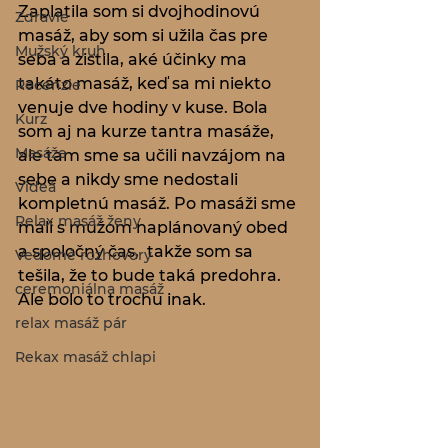
Zaplatila som si dvojhodinovú 
Zdravie
masáž, aby som si užila čas pre 
Mužský kruh
seba a zistila, aké účinky ma 
takáto masáž, keď sa mi niekto 
Recenzie
venuje dve hodiny v kuse. Bola 
Kurz
som aj na kurze tantra masáže, 
Masáže
ale tam sme sa učili navzájom na 
sebe a nikdy sme nedostali 
Videá
kompletnú masáž. Po masáži sme 
Relax masáž ženy
mali s mužom naplánovaný obed 
a spoločný čas,  takže som sa 
Vedomé rozhovory
tešila, že to bude taká predohra. 
ceremoniálna masáž
Ale bolo to trochu inak.
relax masáž pár
Rekax masáž chlapi