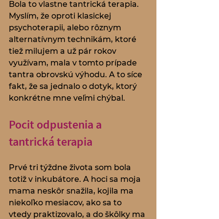
Bola to vlastne tantrická terapia. 
Myslím, že oproti klasickej 
psychoterapii, alebo rôznym 
alternatívnym technikám, ktoré 
tiež milujem a už pár rokov 
využívam, mala v tomto prípade 
tantra obrovskú výhodu. A to síce 
fakt, že sa jednalo o dotyk, ktorý 
konkrétne mne veľmi chýbal. 
Pocit odpustenia a 
tantrická terapia
Prvé tri týždne života som bola 
totiž v inkubátore. A hoci sa moja 
mama neskôr snažila, kojila ma 
niekoľko mesiacov, ako sa to 
vtedy praktizovalo, a do škôlky ma 