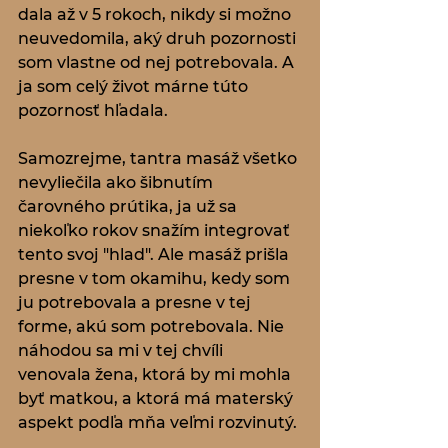
dala až v 5 rokoch, nikdy si možno 
neuvedomila, aký druh pozornosti 
som vlastne od nej potrebovala. A 
ja som celý život márne túto 
pozornosť hľadala. 
Samozrejme, tantra masáž všetko 
nevyliečila ako šibnutím 
čarovného prútika, ja už sa 
niekoľko rokov snažím integrovať 
tento svoj "hlad". Ale masáž prišla 
presne v tom okamihu, kedy som 
ju potrebovala a presne v tej 
forme, akú som potrebovala. Nie 
náhodou sa mi v tej chvíli 
venovala žena, ktorá by mi mohla 
byť matkou, a ktorá má materský 
aspekt podľa mňa veľmi rozvinutý. 