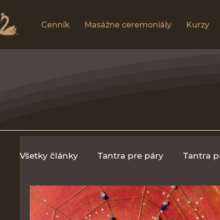
Cenník
Masážne ceremoniály
Kurzy
Všetky články
Tantra pre páry
Tantra p
Mužský kruh
Recenzie
Kurz
M