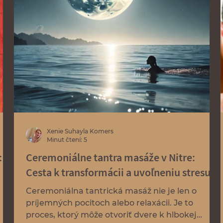
Xenie Suhayla Komers
Minut čtení: 5
:
Ceremoniálne tantra masáže v Nitre:
Cesta k transformácii a uvoľneniu stresu
Ceremoniálna tantrická masáž nie je len o
príjemných pocitoch alebo relaxácii. Je to
proces, ktorý môže otvoriť dvere k hlbokej