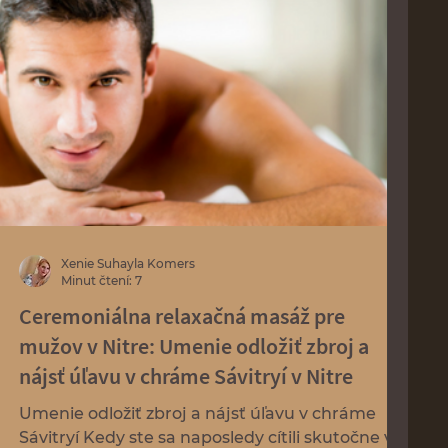
Xenie Suhayla Komers
Minut čtení: 7
Ceremoniálna relaxačná masáž pre
mužov v Nitre: Umenie odložiť zbroj a
nájsť úľavu v chráme Sávitryí v Nitre
Umenie odložiť zbroj a nájsť úľavu v chráme
Sávitryí Kedy ste sa naposledy cítili skutočne v