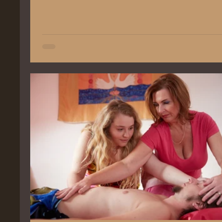
rozmaznáva, čo vedie k hlbokej regenerácii
presahujúcej účinok klasickej masáže.
Ceremoniál vám pomôže odložiť korzet
povinností a spoločenských masiek, aby ste 
mohli vrátiť k svojej autentickej žiari a vnúto
sile. Podporuje návrat k prirodzenej citlivosti a
vnímavosti, čo vám umožní prežívať život s
väčšou intenzitou a radosťou.