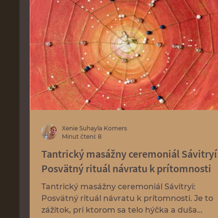
relax masáž pár
Rekax masáž chlapi
Xenie Suhayla Komers
Minut čtení: 8
Tantrický masážny ceremoniál Sávitryí
Posvätný rituál návratu k prítomnosti
Tantrický masážny ceremoniál Sávitryí:
Posvätný rituál návratu k prítomnosti. Je to
zážitok, pri ktorom sa telo hýčka a duša