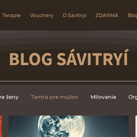
Terapie
Vouchery
O Sávitryí
ZDARMA
Blo
BLOG SÁVITRYÍ
re ženy
Tantra pre mužov
Milovanie
Or
asáže
Videá
Relax masáž ženy
Vedomé 