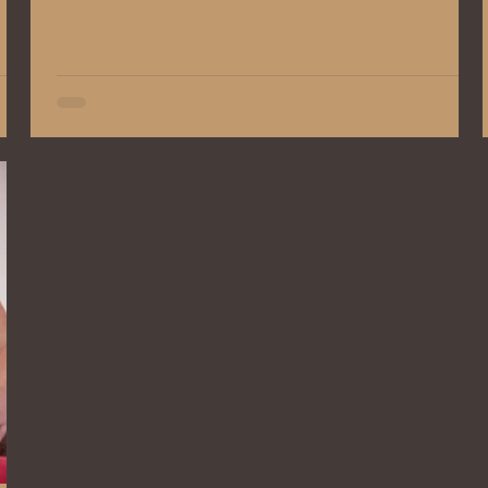
vnútornej premene – emocionálnej,
energetickej aj spirituálnej. Volám sa Xenie
Suhayila Komers a počas mojej 18-ročnej praxe
sa
v oblasti vedomého dotyku som videla stovky
rnej
príbehov, kde sa život zmenil vďaka jedinému
rozhodnutiu – spomaliť.