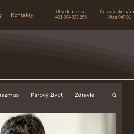
Objednajte sa
Čermánske nám.
g
Kontakty
+421 904 023 256
Nitra 949 01
gazmus
Párový život
Zdravie
rozhovory
ceremoniálna masáž