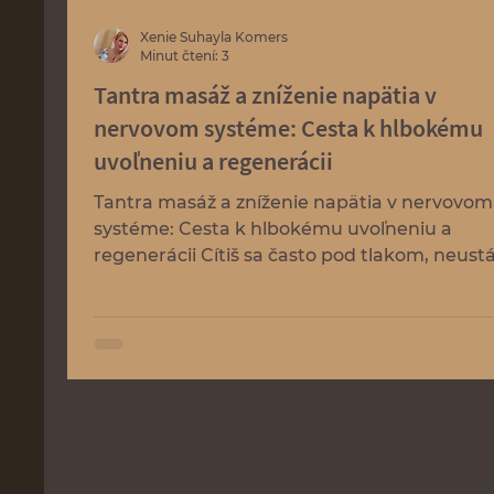
Xenie Suhayla Komers
Minut čtení: 3
Tantra masáž a zníženie napätia v
nervovom systéme: Cesta k hlbokému
uvoľneniu a regenerácii
Tantra masáž a zníženie napätia v nervovom
systéme: Cesta k hlbokému uvoľneniu a
regenerácii Cítiš sa často pod tlakom, neustá
strese a tvoja myseľ beží na plné obrátky, aj
sa snažíš oddychovať? V dnešnom svete je
nervový systém preťažený množstvom
podnetov – rýchlym tempom života,
informačným pretlakom a neustálym výkon
Tantrická masáž (tantra masáž) ponúka
jedinečný spôsob, ako sa dostať z režimu
„prežitia“ do hlbokého uvoľnenia, kde telo i
myseľ konečne nachádz