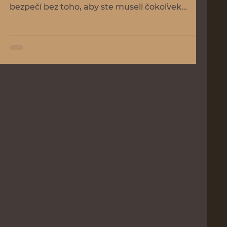
bezpečí bez toho, aby ste museli čokoľvek
dokazovať, niekoho chrániť alebo podávať
výkon? Väčšina mužov v Nitre dnes prežíva
svoje dni v neviditeľnom brnení, ktoré ich síce
chráni pred vonkajším tlakom, ale zároveň ich
izoluje od ich vlastného vnútra a schopnosti
skutočne regenerovať.