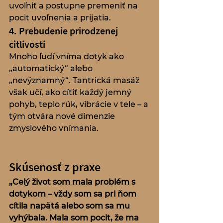
uvoľniť a postupne premeniť na 
pocit uvoľnenia a prijatia.
4. Prebudenie prirodzenej 
citlivosti
Mnoho ľudí vníma dotyk ako 
„automatický“ alebo 
„nevýznamný“. Tantrická masáž 
však učí, ako cítiť každý jemný 
pohyb, teplo rúk, vibrácie v tele – a 
tým otvára nové dimenzie 
zmyslového vnímania.
Skúsenosť z praxe
„Celý život som mala problém s 
dotykom – vždy som sa pri ňom 
cítila napätá alebo som sa mu 
vyhýbala. Mala som pocit, že ma 