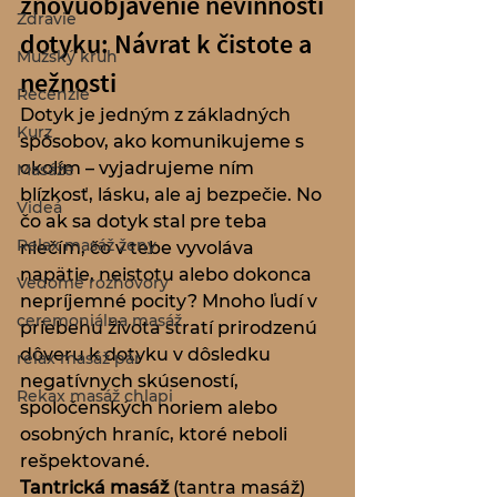
znovuobjavenie nevinnosti 
Zdravie
dotyku: Návrat k čistote a 
Mužský kruh
nežnosti
Recenzie
Dotyk je jedným z základných 
Kurz
spôsobov, ako komunikujeme s 
okolím – vyjadrujeme ním 
Masáže
blízkosť, lásku, ale aj bezpečie. No 
Videá
čo ak sa dotyk stal pre teba 
Relax masáž ženy
niečím, čo v tebe vyvoláva 
napätie, neistotu alebo dokonca 
Vedomé rozhovory
nepríjemné pocity? Mnoho ľudí v 
ceremoniálna masáž
priebehu života stratí prirodzenú 
dôveru k dotyku v dôsledku 
relax masáž pár
negatívnych skúseností, 
Rekax masáž chlapi
spoločenských noriem alebo 
osobných hraníc, ktoré neboli 
rešpektované.
Tantrická masáž
 (tantra masáž) 