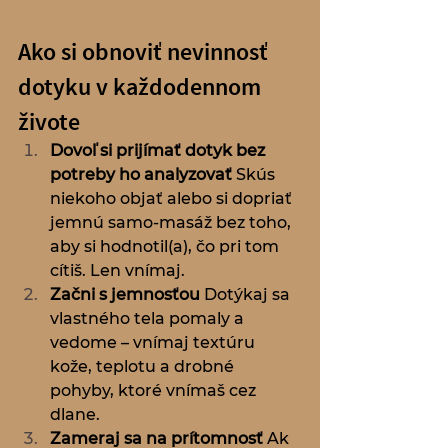
Ako si obnoviť nevinnosť 
dotyku v každodennom 
živote
Dovoľ si prijímať dotyk bez 
potreby ho analyzovať
 Skús 
niekoho objať alebo si dopriať 
jemnú samo-masáž bez toho, 
aby si hodnotil(a), čo pri tom 
cítiš. Len vnímaj.
Začni s jemnosťou
 Dotýkaj sa 
vlastného tela pomaly a 
vedome – vnímaj textúru 
kože, teplotu a drobné 
pohyby, ktoré vnímaš cez 
dlane.
Zameraj sa na prítomnosť
 Ak 