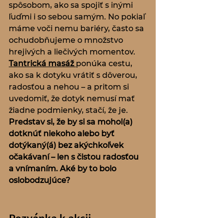
spôsobom, ako sa spojiť s inými 
ľuďmi i so sebou samým. No pokiaľ 
máme voči nemu bariéry, často sa 
ochudobňujeme o množstvo 
hrejivých a liečivých momentov. 
Tantrická masáž
ponúka cestu, 
ako sa k dotyku vrátiť s dôverou, 
radosťou a nehou – a pritom si 
uvedomiť, že dotyk nemusí mať 
žiadne podmienky, stačí, že je.
Predstav si, že by si sa mohol(a) 
dotknúť niekoho alebo byť 
dotýkaný(á) bez akýchkoľvek 
očakávaní – len s čistou radosťou 
a vnímaním. Aké by to bolo 
oslobodzujúce?