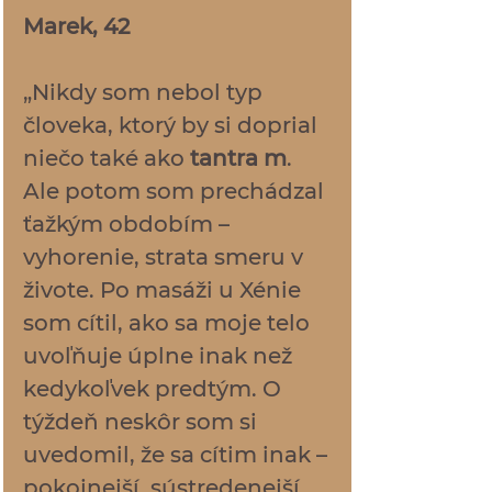
Marek, 42
„Nikdy som nebol typ 
človeka, ktorý by si doprial 
niečo také ako 
tantra m
. 
Ale potom som prechádzal 
ťažkým obdobím – 
vyhorenie, strata smeru v 
živote. Po masáži u Xénie 
som cítil, ako sa moje telo 
uvoľňuje úplne inak než 
kedykoľvek predtým. O 
týždeň neskôr som si 
uvedomil, že sa cítim inak – 
pokojnejší, sústredenejší, 