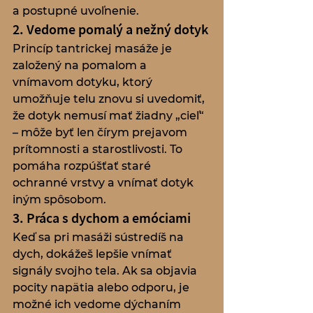
a postupné uvoľnenie.
2. Vedome pomalý a nežný dotyk
Princíp tan­trickej masáže je 
založený na pomalom a 
vnímavom dotyku, ktorý 
umožňuje telu znovu si uvedomiť, 
že dotyk nemusí mať žiadny „cieľ“ 
– môže byť len čírym prejavom 
prítomnosti a starostlivosti. To 
pomáha rozpúšťať staré 
ochranné vrstvy a vnímať dotyk 
iným spôsobom.
3. Práca s dychom a emóciami
Keď sa pri masáži sústredíš na 
dych, dokážeš lepšie vnímať 
signály svojho tela. Ak sa objavia 
pocity napätia alebo odporu, je 
možné ich vedome dýchaním 