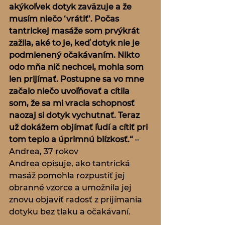
akýkoľvek dotyk zaväzuje a že 
musím niečo ‘vrátiť’. Počas 
tantrickej masáže som prvýkrát 
zažila, aké to je, keď dotyk nie je 
podmienený očakávaním. Nikto 
odo mňa nič nechcel, mohla som 
len prijímať. Postupne sa vo mne 
začalo niečo uvoľňovať a cítila 
som, že sa mi vracia schopnosť 
naozaj si dotyk vychutnať. Teraz 
už dokážem objímať ľudí a cítiť pri 
tom teplo a úprimnú blízkosť.“
 – 
Andrea, 37 rokov
Andrea opisuje, ako tantrická 
masáž pomohla rozpustiť jej 
obranné vzorce a umožnila jej 
znovu objaviť radosť z prijímania 
dotyku bez tlaku a očakávaní.