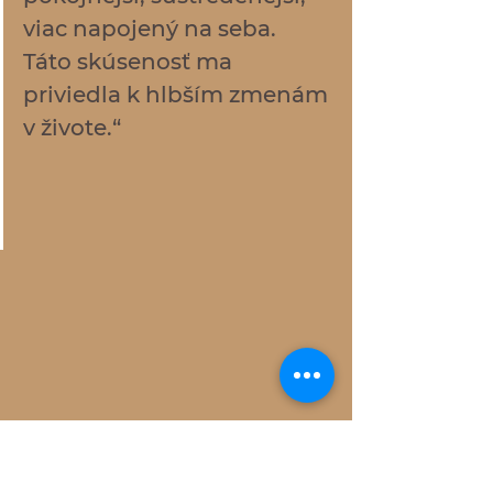
viac napojený na seba. 
Táto skúsenosť ma 
priviedla k hlbším zmenám 
v živote.“