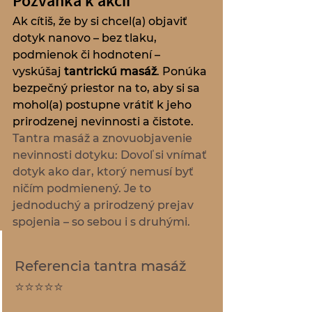
Pozvánka k akcii
Ak cítiš, že by si chcel(a) objaviť 
dotyk nanovo – bez tlaku, 
podmienok či hodnotení – 
vyskúšaj 
tantrickú masáž
. Ponúka 
bezpečný priestor na to, aby si sa 
mohol(a) postupne vrátiť k jeho 
prirodzenej nevinnosti a čistote.
Tantra masáž a znovuobjavenie 
nevinnosti dotyku: Dovoľ si vnímať 
dotyk ako dar, ktorý nemusí byť 
ničím podmienený. Je to 
jednoduchý a prirodzený prejav 
spojenia – so sebou i s druhými.
Referencia tantra masáž 
⭐⭐⭐⭐⭐