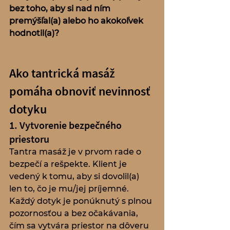
bez toho, aby si nad ním 
premýšľal(a) alebo ho akokoľvek 
hodnotil(a)?
Ako tantrická masáž 
pomáha obnoviť nevinnosť 
dotyku
1. Vytvorenie bezpečného 
priestoru
Tantra masáž je v prvom rade o 
bezpečí a rešpekte. Klient je 
vedený k tomu, aby si dovolil(a) 
len to, čo je mu/jej príjemné. 
Každý dotyk je ponúknutý s plnou 
pozornosťou a bez očakávania, 
čím sa vytvára priestor na dôveru 