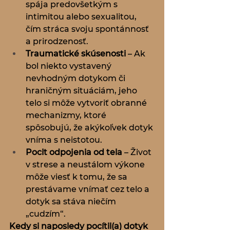
spája predovšetkým s 
intimitou alebo sexualitou, 
čím stráca svoju spontánnosť 
a prirodzenosť.
Traumatické skúsenosti
 – Ak 
bol niekto vystavený 
nevhodným dotykom či 
hraničným situáciám, jeho 
telo si môže vytvoriť obranné 
mechanizmy, ktoré 
spôsobujú, že akýkoľvek dotyk 
vníma s neistotou.
Pocit odpojenia od tela
 – Život 
v strese a neustálom výkone 
môže viesť k tomu, že sa 
prestávame vnímať cez telo a 
dotyk sa stáva niečím 
„cudzím“.
Kedy si naposledy pocítil(a) dotyk 