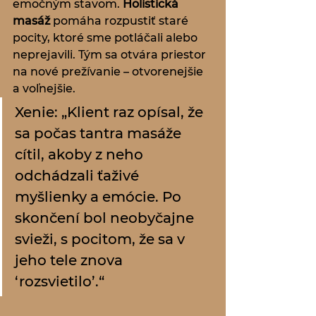
emočným stavom. 
Holistická 
masáž
 pomáha rozpustiť staré 
pocity, ktoré sme potláčali alebo 
neprejavili. Tým sa otvára priestor 
na nové prežívanie – otvorenejšie 
a voľnejšie.
Xenie: „Klient raz opísal, že 
sa počas tantra masáže 
cítil, akoby z neho 
odchádzali ťaživé 
myšlienky a emócie. Po 
skončení bol neobyčajne 
svieži, s pocitom, že sa v 
jeho tele znova 
‘rozsvietilo’.“