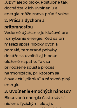
„uzly“ alebo bloky. Postupne tak 
dochádza k ich uvoľneniu a 
energia môže znova prúdiť voľne.
2. Práca s dychom a 
prítomnosťou
Vedomé dýchanie je kľúčové pre 
rozhýbanie energie. Keď sa pri 
masáži spoja hlboký dych a 
pomalé, zamerané pohyby, 
dokáže sa uvoľniť aj hlboko 
uložené napätie. Tak sa 
prírodzene spúšťa proces 
harmonizácie, pri ktorom sa 
človek cíti „zľahka“ a zároveň plný 
energie.
3. Uvoľnenie emočných nánosov
Blokovaná energia často súvisí 
nielen s fyzickým, ale aj s 