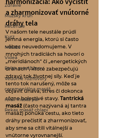
harmonizácia: Ako vyčistiť 
Zdravie
a zharmonizovať vnútorné 
Mužský kruh
dráhy tela
Recenzie
V našom tele neustále prúdi 
Kurz
jemná energia, ktorú si často 
vôbec neuvedomujeme. V 
Masáže
mnohých tradíciách sa hovorí o 
Videá
„meridiánoch“ či „energetických 
Relax masáž ženy
dráhach“, ktoré zabezpečujú 
zdravý tok životnej sily. Keď je 
Vedomé rozhovory
tento tok narušený, môže sa 
ceremoniálna masáž
objaviť únava, stres či dokonca 
rôzne bolestivé stavy. 
Tantrická 
relax masáž pár
masáž
 (často nazývaná aj tantra 
Rekax masáž chlapi
masáž) ponúka cestu, ako tieto 
dráhy prečistiť a zharmonizovať, 
aby sme sa cítili vitálnejší a 
vnútorne vyrovnanejší.