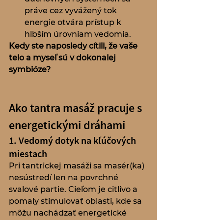
práve cez vyvážený tok 
energie otvára prístup k 
hlbším úrovniam vedomia.
Kedy ste naposledy cítili, že vaše 
telo a myseľ sú v dokonalej 
symbióze?
Ako tantra masáž pracuje s 
energetickými dráhami
1. Vedomý dotyk na kľúčových 
miestach
Pri tan­trickej masáži sa masér(ka) 
nesústredí len na povrchné 
svalové partie. Cieľom je citlivo a 
pomaly stimulovať oblasti, kde sa 
môžu nachádzať energetické 