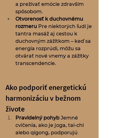
a prežívať emócie zdravším 
spôsobom.
Otvorenosť k duchovnému 
rozmeru
 Pre niektorých ľudí je 
tantra masáž aj cestou k 
duchovným zážitkom – keď sa 
energia rozprúdi, môžu sa 
otvárať nové vnemy a zážitky 
transcendencie.
Ako podporiť energetickú 
harmonizáciu v bežnom 
živote
Pravidelný pohyb
 Jemné 
cvičenia, ako je joga, tai-chi 
alebo qigong, podporujú 