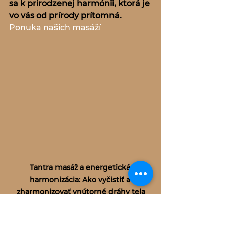
sa k prirodzenej harmónii, ktorá je 
vo vás od prírody prítomná.
Ponuka našich masáží
Tantra masáž a energetická 
harmonizácia: Ako vyčistiť a 
zharmonizovať vnútorné dráhy tela
Masáže