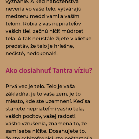
vyznanie. A keď náboženstvá 
neveria vo vaše telo, vytvárajú 
medzeru medzi vami a vaším 
telom. Robia z vás nepriateľov 
vašich tiel, začnú ničiť múdrosť 
tela. A tak neustále žijete v klietke 
predstáv, že telo je hriešne, 
nečisté, nedokonalé.
Ako dosiahnuť Tantra víziu?
Prvá vec je telo. Telo je vaša 
základňa, je to vaša zem, je to 
miesto, kde ste uzemnení. Keď sa 
stanete nepriateľmi vášho tela, 
vašich pocitov, vašej radosti, 
vášho vzrušenia, znamená to, že 
sami seba ničíte. Dosahujete to, 
že ste schizofrenici, ste nešťastní a 