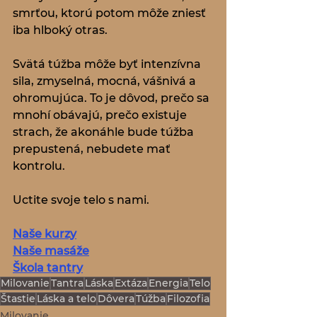
smrťou, ktorú potom môže zniesť 
iba hlboký otras.
Svätá túžba môže byť intenzívna 
sila, zmyselná, mocná, vášnivá a 
ohromujúca. To je dôvod, prečo sa 
mnohí obávajú, prečo existuje 
strach, že akonáhle bude túžba 
prepustená, nebudete mať 
kontrolu.
Uctite svoje telo s nami.
Naše kurzy
Naše masáže
Škola tantry
Milovanie
Tantra
Láska
Extáza
Energia
Telo
Štastie
Láska a telo
Dôvera
Túžba
Filozofia
Milovanie