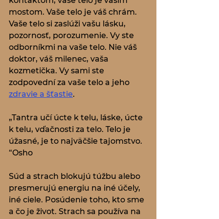
kontaktom, vaše telo je vašim 
mostom. Vaše telo je váš chrám. 
Vaše telo si zaslúži vašu lásku, 
pozornosť, porozumenie. Vy ste 
odborníkmi na vaše telo. Nie váš 
doktor, váš milenec, vaša 
kozmetička. Vy sami ste 
zodpovední za vaše telo a jeho 
zdravie a šťastie
.
„Tantra učí úcte k telu, láske, úcte 
k telu, vďačnosti za telo. Telo je 
úžasné, je to najväčšie tajomstvo. 
“Osho
Súd a strach blokujú túžbu alebo 
presmerujú energiu na iné účely, 
iné ciele. Posúdenie toho, kto sme 
a čo je život. Strach sa používa na 