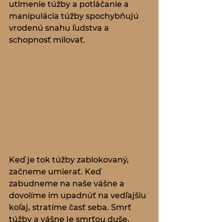
utlmenie túžby a potláčanie a 
manipulácia túžby spochybňujú 
vrodenú snahu ľudstva a 
schopnosť milovať.
Keď je tok túžby zablokovaný, 
začneme umierať. Keď 
zabudneme na naše vášne a 
dovolíme im upadnúť na vedľajšiu 
koľaj, stratíme časť seba. Smrť 
túžby a vášne je smrťou duše, 