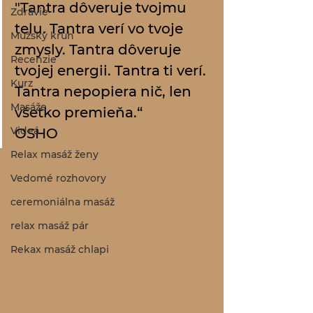
"Tantra dôveruje tvojmu 
Zdravie
telu. Tantra verí vo tvoje 
Mužský kruh
zmysly. Tantra dôveruje 
Recenzie
tvojej energii. Tantra ti verí. 
Kurz
Tantra nepopiera nič, len 
Masáže
všetko premieňa.“
Videá
OSHO
Relax masáž ženy
Vedomé rozhovory
ceremoniálna masáž
relax masáž pár
Rekax masáž chlapi