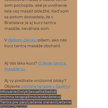
som pochopila, aké je uvoľnenie 
tela cez masáž dôležité. Keď som 
sa potom dozvedela, že v 
Bratislave je aj kurz tantra 
masáže, neváhala som. 
V 
ďalšom článku
 píšem, ako nás 
kurz tantra masáže obohatil. 
Aj Vás láka kurz? 
O škole tantra 
masáže tu. 
Aj vy prežívate vnútorné bloky? 
Objavte 
i
ntímne terapie v Savitryi
Milovanie
Dotyk
Sexualita
Radosť
Intímna terapia
Emócie
Manželstvo
Tantra pre páry
Liečenie zranení
Liečenie
Detstvo
Terapia